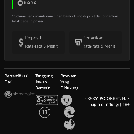
* Selama bank maintenance dan bank offline deposit dan penarikan
tidak dapat diproses
Deposit
Penarikan
Rata-rata 3 Menit
Rata-rata 5 Menit
Bersertifikasi
Tanggung
Browser
Dari
Jawab
Yang
Bermain
Didukung
©2026 POJOKBET. Hak
cipta dilindungi | 18+