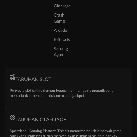
Olahraga
Crash
Game
Arcade
E-Sports
Sabung
Ayam
TARUHAN SLOT
Penyedia slot online dengan beragam pilihan game menarik yang
memudahkan pemain untuk mencapai jackpot
TARUHAN OLAHRAGA
Sportsbook Gaming Platform Terbaik menawarkan lebih banyak game,
odds yang lebih tinggi, dan menyediakan pilihan yang lebih banyak