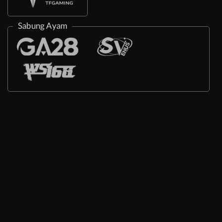
Sabung Ayam