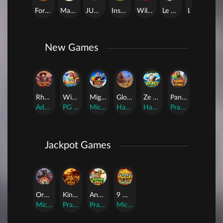
Fortune Gems 500
Mahjong Ways
JUNGLE BANG BANG
Insect Paradise
Wild Bandito
Le Bandit
Lucky Neko
New Games
Rhapsody of Muertos
Wings of Iguazu
Mighty Panda
Glory Of Rome
Ze Zeus
Pandemic Rising
AdvantPlay
PG Soft
MicroGaming
Habanero
Hacksaw
Pragmatic Play
Jackpot Games
Orphan Organ
King Of Spears
Anaconda Gold
9 Masks of Fire™ HyperSpins™
MicroGaming
Pragmatic Play
Pragmatic Play
MicroGaming