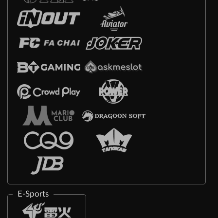
E-Sports